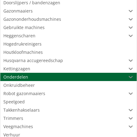
Doorslijpers / bandenzagen
Gazonmaaiers
Gazononderhoudsmachines
Gebruikte machines
Heggenscharen
Hogedrukreinigers
Houtkloofmachines
Husqvarna accugereedschap
Kettingzagen
Onderdelen
Onkruidbeheer
Robot gazonmaaiers
Speelgoed
Takkenhakselaars
Trimmers
Veegmachines
Verhuur