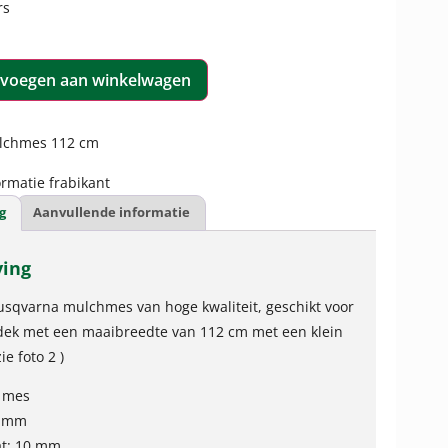
rs
voegen aan winkelwagen
lchmes 112 cm
rmatie frabikant
g
Aanvullende informatie
ving
usqvarna mulchmes van hoge kwaliteit, geschikt voor
ek met een maaibreedte van 112 cm met een klein
ie foto 2 )
 mes
0 mm
at: 10 mm