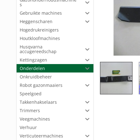
s
Gebruikte machines
Heggenscharen
Hogedrukreinigers
Houtkloofmachines
Husqvarna
accugereedschap
Kettingzagen
Onderdelen
Onkruidbeheer
Robot gazonmaaiers
Speelgoed
Takkenhakselaars
Trimmers
Veegmachines
Verhuur
Verticuteermachines