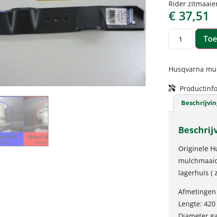
Rider zitmaaie
€
37,51
Toe
Husqvarna mu
Productinfo
Beschrijvin
Beschrij
Originele H
mulchmaaid
lagerhuis ( z
Afmetingen
Lengte: 42
Diameter g