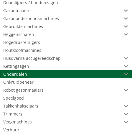
Doorslijpers / bandenzagen
Gazonmaaiers
Gazononderhoudsmachines
Gebruikte machines
Heggenscharen
Hogedrukreinigers
Houtkloofmachines
Husqvarna accugereedschap
Kettingzagen
Onderdelen
Onkruidbeheer
Robot gazonmaaiers
Speelgoed
Takkenhakselaars
Trimmers
Veegmachines
Verhuur