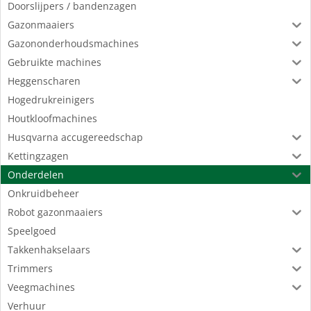
Doorslijpers / bandenzagen
Gazonmaaiers
Gazononderhoudsmachines
Gebruikte machines
Heggenscharen
Hogedrukreinigers
Houtkloofmachines
Husqvarna accugereedschap
Kettingzagen
Onderdelen
Onkruidbeheer
Robot gazonmaaiers
Speelgoed
Takkenhakselaars
Trimmers
Veegmachines
Verhuur