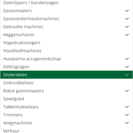
Doorslijpers / bandenzagen
Gazonmaaiers
Gazononderhoudsmachines
Gebruikte machines
Heggenscharen
Hogedrukreinigers
Houtkloofmachines
Husqvarna accugereedschap
Kettingzagen
Onderdelen
Onkruidbeheer
Robot gazonmaaiers
Speelgoed
Takkenhakselaars
Trimmers
Veegmachines
Verhuur