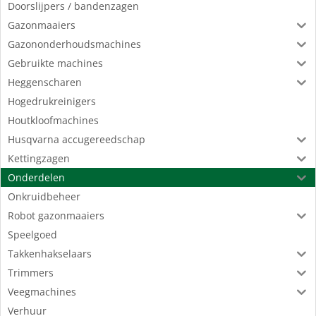
Doorslijpers / bandenzagen
Gazonmaaiers
Gazononderhoudsmachines
Gebruikte machines
Heggenscharen
Hogedrukreinigers
Houtkloofmachines
Husqvarna accugereedschap
Kettingzagen
Onderdelen
Onkruidbeheer
Robot gazonmaaiers
Speelgoed
Takkenhakselaars
Trimmers
Veegmachines
Verhuur