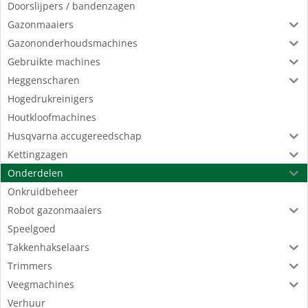
Doorslijpers / bandenzagen
Gazonmaaiers
Gazononderhoudsmachines
Gebruikte machines
Heggenscharen
Hogedrukreinigers
Houtkloofmachines
Husqvarna accugereedschap
Kettingzagen
Onderdelen
Onkruidbeheer
Robot gazonmaaiers
Speelgoed
Takkenhakselaars
Trimmers
Veegmachines
Verhuur