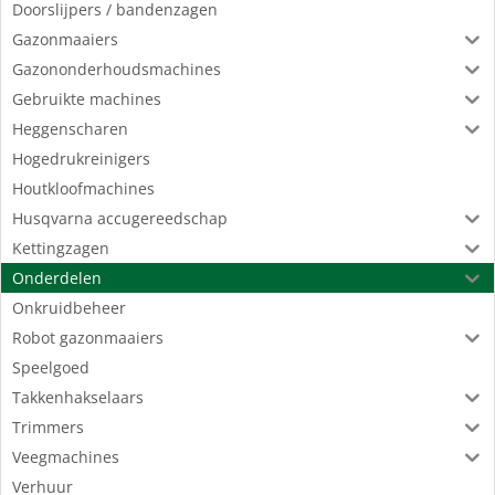
Doorslijpers / bandenzagen
Gazonmaaiers
Gazononderhoudsmachines
Gebruikte machines
Heggenscharen
Hogedrukreinigers
Houtkloofmachines
Husqvarna accugereedschap
Kettingzagen
Onderdelen
Onkruidbeheer
Robot gazonmaaiers
Speelgoed
Takkenhakselaars
Trimmers
Veegmachines
Verhuur