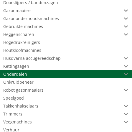
Doorslijpers / bandenzagen
Gazonmaaiers
Gazononderhoudsmachines
Gebruikte machines
Heggenscharen
Hogedrukreinigers
Houtkloofmachines
Husqvarna accugereedschap
Kettingzagen
Onderdelen
Onkruidbeheer
Robot gazonmaaiers
Speelgoed
Takkenhakselaars
Trimmers
Veegmachines
Verhuur