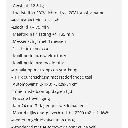
-Gewicht: 12.8 kg
-Laadstation 230V lichtnet via 28V transformator
-Accucapaciteit 1X 5,0 Ah
-Laadtijd +/- 75 min
-Maaitijd na 1 lading +/- 135 min
-Messenschijf met 3 messen
-1 Lithium-ion accu
-Koolborstelloze wielmotoren
-Koolborstelloze maaimotor
-Draaiknop met stop- en startknop
-TFT kleurenscherm met Nederlandse taal
-Automower® LxHxB: 75x28x54 cm
-Timer instelbaar op dag en tijd
-Pincode beveiliging
-Kan 24 uur 7 dagen per week maaien!
-Maandelijks energieverbruik bij 2200 m2 is 11kWh
-Gemeten geluidsniveau 58 dB(A)
-Standaard met Automower Connect via Wifi