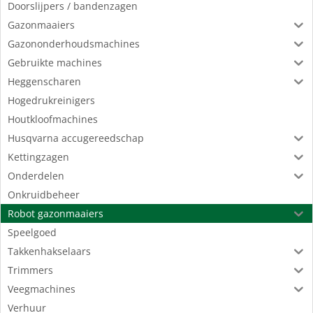
Doorslijpers / bandenzagen
Gazonmaaiers
Gazononderhoudsmachines
Gebruikte machines
Heggenscharen
Hogedrukreinigers
Houtkloofmachines
Husqvarna accugereedschap
Kettingzagen
Onderdelen
Onkruidbeheer
Robot gazonmaaiers
Speelgoed
Takkenhakselaars
Trimmers
Veegmachines
Verhuur