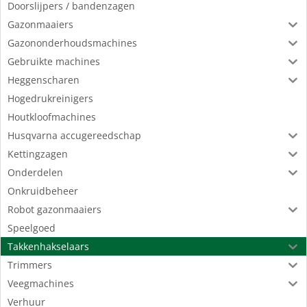
Doorslijpers / bandenzagen
Gazonmaaiers
Gazononderhoudsmachines
Gebruikte machines
Heggenscharen
Hogedrukreinigers
Houtkloofmachines
Husqvarna accugereedschap
Kettingzagen
Onderdelen
Onkruidbeheer
Robot gazonmaaiers
Speelgoed
Takkenhakselaars
Trimmers
Veegmachines
Verhuur