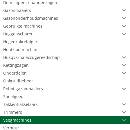
Doorslijpers / bandenzagen
Gazonmaaiers
Gazononderhoudsmachines
Gebruikte machines
Heggenscharen
Hogedrukreinigers
Houtkloofmachines
Husqvarna accugereedschap
Kettingzagen
Onderdelen
Onkruidbeheer
Robot gazonmaaiers
Speelgoed
Takkenhakselaars
Trimmers
Veegmachines
Verhuur