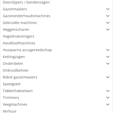
Doorslijpers / bandenzagen
Gazonmaaiers
Gazononderhoudsmachines
Gebruikte machines
Heggenscharen
Hogedrukreinigers
Houtkloofmachines
Husqvarna accugereedschap
Kettingzagen
Onderdelen
Onkruidbeheer
Robot gazonmaaiers
Speelgoed
Takkenhakselaars
Trimmers
Veegmachines
Verhuur