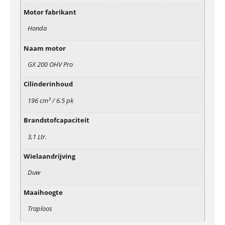
Motor fabrikant
Honda
Naam motor
GX 200 OHV Pro
Cilinderinhoud
196 cm³ / 6.5 pk
Brandstofcapaciteit
3,1 Ltr.
Wielaandrijving
Duw
Maaihoogte
Traploos