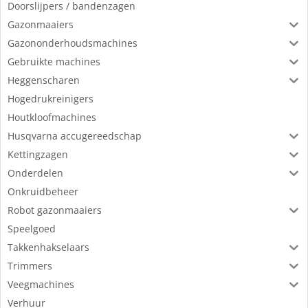
Doorslijpers / bandenzagen
Gazonmaaiers
Gazononderhoudsmachines
Gebruikte machines
Heggenscharen
Hogedrukreinigers
Houtkloofmachines
Husqvarna accugereedschap
Kettingzagen
Onderdelen
Onkruidbeheer
Robot gazonmaaiers
Speelgoed
Takkenhakselaars
Trimmers
Veegmachines
Verhuur