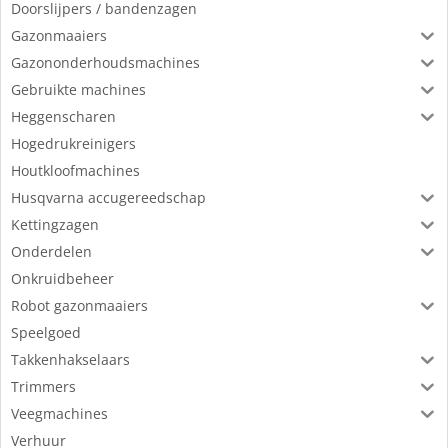
Doorslijpers / bandenzagen
Gazonmaaiers
Gazononderhoudsmachines
Gebruikte machines
Heggenscharen
Hogedrukreinigers
Houtkloofmachines
Husqvarna accugereedschap
Kettingzagen
Onderdelen
Onkruidbeheer
Robot gazonmaaiers
Speelgoed
Takkenhakselaars
Trimmers
Veegmachines
Verhuur