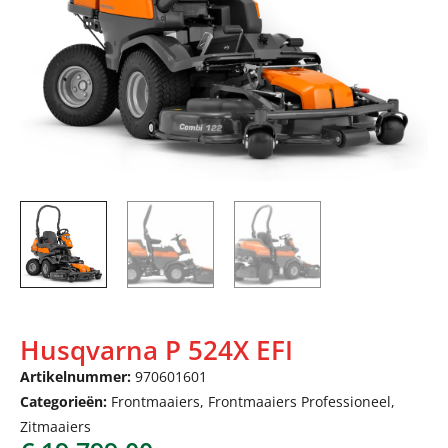
Husqvarna P 524X EFI
Artikelnummer:
970601601
Categorieën:
Frontmaaiers
,
Frontmaaiers Professioneel
,
Zitmaaiers